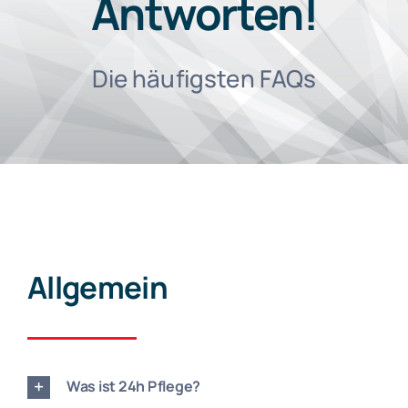
Antworten!
Vorträge
Die häufigsten FAQs
Blog
FAQs
Karriere
Allgemein
Was ist 24h Pflege?