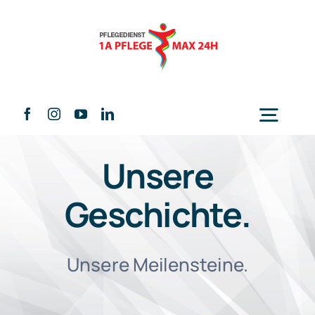
Skip
to
content
Togg
Navig
Unsere
Home
Geschichte.
Über uns
Unsere Meilensteine.
Leistungen