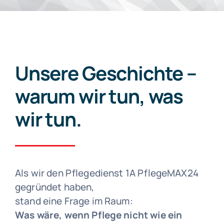
Vorträge
Blog
Unsere Geschichte –
FAQs
warum wir tun, was
wir tun.
Karriere
Als wir den Pflegedienst 1A PflegeMAX24
gegründet haben,
stand eine Frage im Raum:
Was wäre, wenn Pflege nicht wie ein