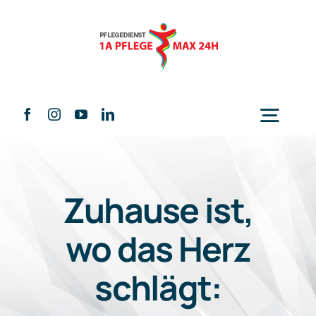
Skip
to
content
Togg
Navig
Home
Zuhause ist,
Über uns
wo das Herz
schlägt:
Leistungen