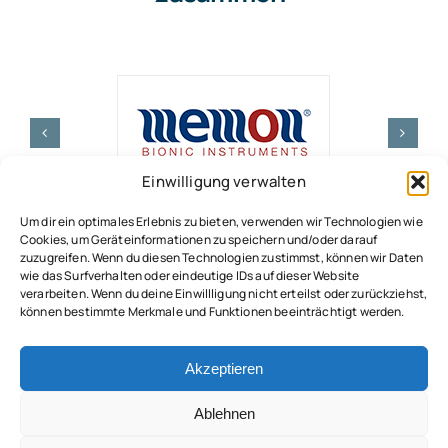
Einwilligung verwalten
Um dir ein optimales Erlebnis zu bieten, verwenden wir Technologien wie
Cookies, um Geräteinformationen zu speichern und/oder darauf
zuzugreifen. Wenn du diesen Technologien zustimmst, können wir Daten
wie das Surfverhalten oder eindeutige IDs auf dieser Website
verarbeiten. Wenn du deine Einwillligung nicht erteilst oder zurückziehst,
© 2026 • Pflegedienst 1A PflegeMAX 24h GmbH
können bestimmte Merkmale und Funktionen beeinträchtigt werden.
Akzeptieren
Datenschutzerklärung
I
Impressum
Ablehnen