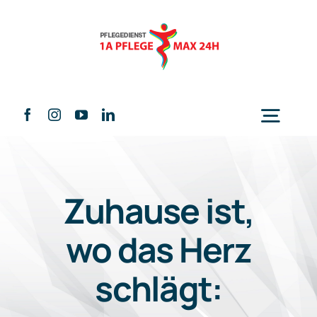
Skip
to
content
Togg
Navig
Home
Zuhause ist,
Über uns
wo das Herz
schlägt:
Leistungen