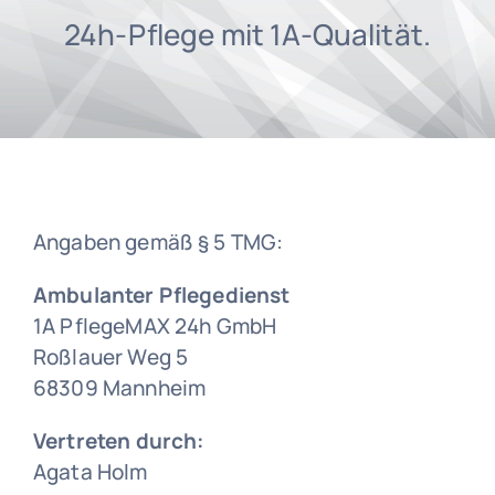
Vorträge
24h-Pflege mit 1A-Qualität.
Blog
FAQs
Angaben gemäß § 5 TMG:
Karriere
Ambulanter Pflegedienst
1A PflegeMAX 24h GmbH
Roßlauer Weg 5
68309 Mannheim
Vertreten durch:
Agata Holm