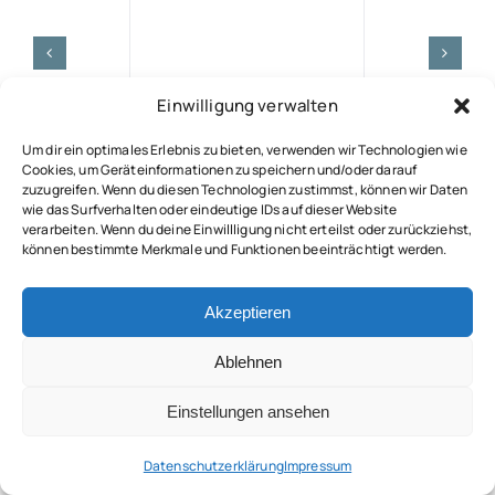
Einwilligung verwalten
Um dir ein optimales Erlebnis zu bieten, verwenden wir Technologien wie
Cookies, um Geräteinformationen zu speichern und/oder darauf
zuzugreifen. Wenn du diesen Technologien zustimmst, können wir Daten
wie das Surfverhalten oder eindeutige IDs auf dieser Website
verarbeiten. Wenn du deine Einwillligung nicht erteilst oder zurückziehst,
© 2026 • Pflegedienst 1A PflegeMAX 24h GmbH
können bestimmte Merkmale und Funktionen beeinträchtigt werden.
Akzeptieren
Datenschutzerklärung
I
Impressum
Ablehnen
Nach oben
Einstellungen ansehen
Datenschutzerklärung
Impressum