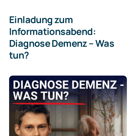
Vorträge
Einladung zum
Informationsabend:
Blog
Diagnose Demenz – Was
FAQs
tun?
Karriere